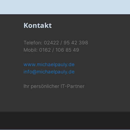
Kontakt
Telefon: 02422 / 95 42 398
Mobil: 0162 / 106 85 49
www.michaelpauly.de
info@michaelpauly.de
Ihr persönlicher IT-Partner