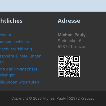
htliches
Adresse
essum
Michael Pauly
Steinacker 6
ungsausschluss
52372 Kreuzau
nschutzerklärung
atsphäre-Einstellungen
rn
rie der Privatsphäre-
tellungen
illigungen widerrufen
Copyright © 2026 Michael Pauly | 52372 Kreuzau