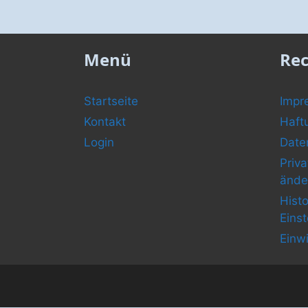
Menü
Rec
Startseite
Impr
Kontakt
Haft
Login
Date
Priv
ände
Histo
Eins
Einw