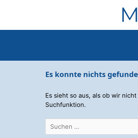
Zum
Inhalt
springen
Es konnte nichts gefund
Es sieht so aus, als ob wir nic
Suchfunktion.
Suche
nach: